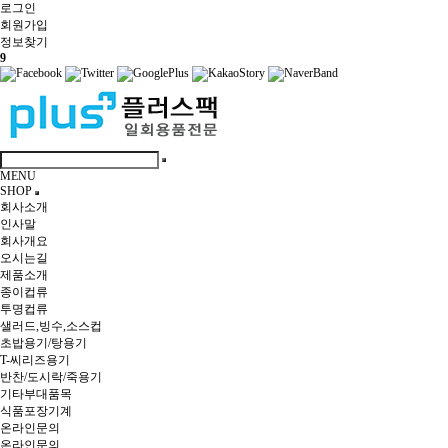
로그인
회원
가입
정보찾기
9
MENU
SHOP
회사소개
인사말
회사개요
오시는길
제품소개
종이컵류
투명컵류
샐러드,빙수,소스컵
초밥용기/탕용기
T-씨리즈용기
반찬/도시락/죽용기
기타부대품목
식품포장기계
온라인문의
온라인문의