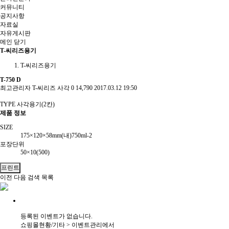
커뮤니티
공지사항
자료실
자유게시판
메인
닫기
T-씨리즈용기
T-씨리즈용기
T-750 D
최고관리자
T-씨리즈 사각
0
14,790
2017.03.12 19:50
TYPE 사각용기(2칸)
제품 정보
SIZE
175×120×58mm(내)750ml-2
포장단위
50×10(500)
프린트
이전
다음
검색
목록
등록된 이벤트가 없습니다.
쇼핑몰현황/기타 > 이벤트관리에서