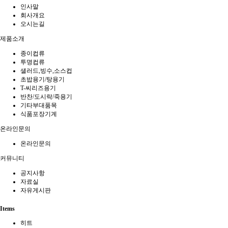
인사말
회사개요
오시는길
제품소개
종이컵류
투명컵류
샐러드,빙수,소스컵
초밥용기/탕용기
T-씨리즈용기
반찬/도시락/죽용기
기타부대품목
식품포장기계
온라인문의
온라인문의
커뮤니티
공지사항
자료실
자유게시판
Items
히트