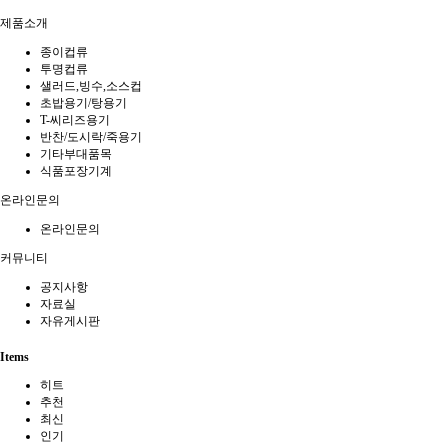
제품소개
종이컵류
투명컵류
샐러드,빙수,소스컵
초밥용기/탕용기
T-씨리즈용기
반찬/도시락/죽용기
기타부대품목
식품포장기계
온라인문의
온라인문의
커뮤니티
공지사항
자료실
자유게시판
Items
히트
추천
최신
인기