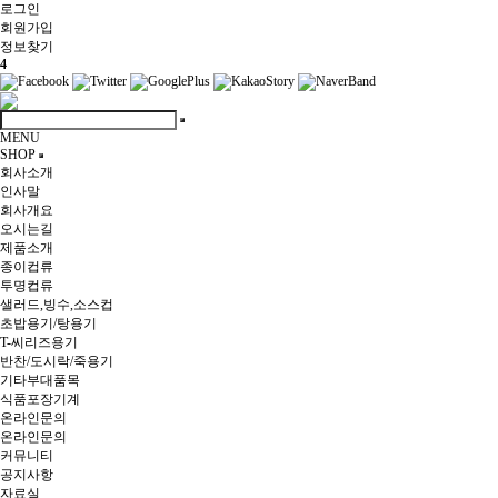
로그인
회원
가입
정보찾기
4
MENU
SHOP
회사소개
인사말
회사개요
오시는길
제품소개
종이컵류
투명컵류
샐러드,빙수,소스컵
초밥용기/탕용기
T-씨리즈용기
반찬/도시락/죽용기
기타부대품목
식품포장기계
온라인문의
온라인문의
커뮤니티
공지사항
자료실