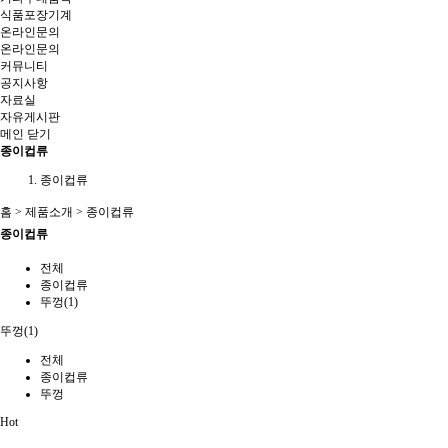
식품포장기계
온라인문의
온라인문의
커뮤니티
공지사항
자료실
자유게시판
메인
닫기
종이컵류
종이컵류
홈 > 제품소개 > 종이컵류
종이컵류
전체
종이컵류
뚜껑(1)
뚜껑(1)
전체
종이컵류
뚜껑
Hot