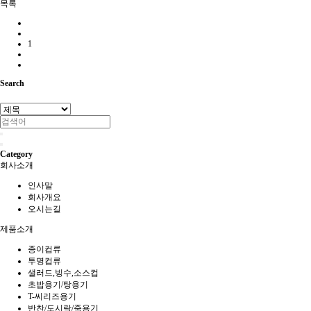
목록
1
Search
Category
회사소개
인사말
회사개요
오시는길
제품소개
종이컵류
투명컵류
샐러드,빙수,소스컵
초밥용기/탕용기
T-씨리즈용기
반찬/도시락/죽용기