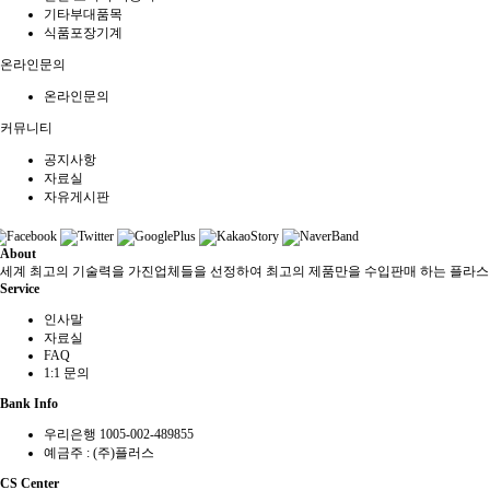
기타부대품목
식품포장기계
온라인문의
온라인문의
커뮤니티
공지사항
자료실
자유게시판
About
세계 최고의 기술력을 가진업체들을 선정하여 최고의 제품만을 수입판매 하는 플라
Service
인사말
자료실
FAQ
1:1 문의
Bank Info
우리은행 1005-002-489855
예금주 : (주)플러스
CS Center