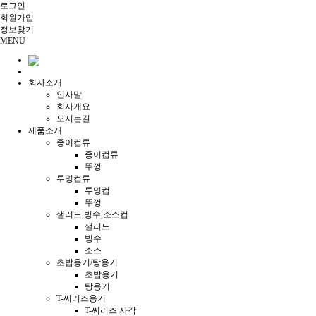
로그인
회원
가입
정보찾기
MENU
회사소개
인사말
회사개요
오시는길
제품소개
종이컵류
종이컵류
뚜껑
투명컵류
투명컵
뚜껑
샐러드,빙수,소스컵
샐러드
빙수
소스
초밥용기/탕용기
초밥용기
탕용기
T-씨리즈용기
T-씨리즈 사각