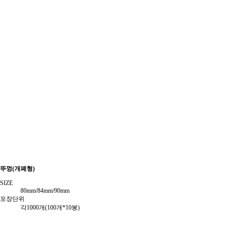
뚜껑(개폐형)
SIZE
80mm/84mm/90mm
포장단위
각1000개(100개*10봉)