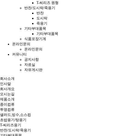
T-씨리즈 원형
반찬/도시락/죽용기
반찬
도시락
죽용기
기타부대품목
기타부대품목
식품포장기계
온라인문의
온라인문의
커뮤니티
공지사항
자료실
자유게시판
회사소개
인사말
회사개요
오시는길
제품소개
종이컵류
투명컵류
샐러드,빙수,소스컵
초밥용기/탕용기
T-씨리즈용기
반찬/도시락/죽용기
기타부대품목