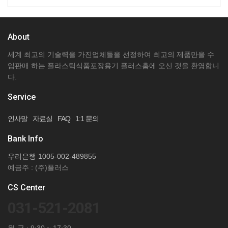
About
세계 최고의 기술력을 가진업체들을 선정하여 최고의 제품만을 수
입판매 하는 플라스틱식품포장용기 플러스홈에 오신 것을 환영합니
다.
Service
인사말
자료실
FAQ
1:1 문의
Bank Info
우리은행 1005-002-489855
예금주 : (주)플러스
CS Center
031-521-2081
월-금 : 9:30 ~ 17:30